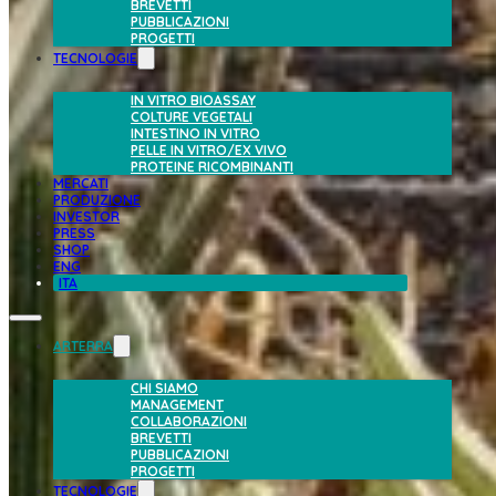
BREVETTI
PUBBLICAZIONI
PROGETTI
TECNOLOGIE
IN VITRO BIOASSAY
COLTURE VEGETALI
INTESTINO IN VITRO
PELLE IN VITRO/EX VIVO
PROTEINE RICOMBINANTI
MERCATI
PRODUZIONE
INVESTOR
PRESS
SHOP
ENG
ITA
ARTERRA
CHI SIAMO
MANAGEMENT
COLLABORAZIONI
BREVETTI
PUBBLICAZIONI
PROGETTI
TECNOLOGIE