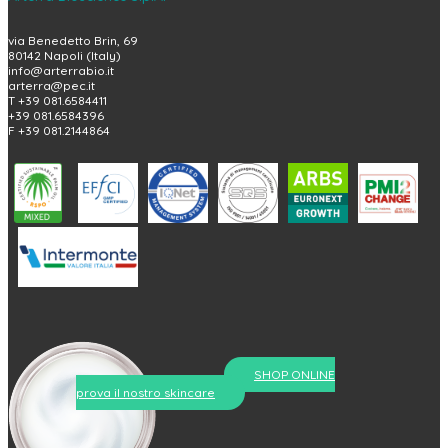
via Benedetto Brin, 69
80142 Napoli (Italy)
info@arterrabio.it
arterra@pec.it
T +39 081.6584411
+39 081.6584396
F +39 081.2144864
SHOP ONLINE
prova il nostro skincare