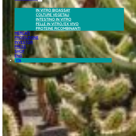
IN VITRO BIOASSAY
COLTURE VEGETALI
INTESTINO IN VITRO
PELLE IN VITRO/EX VIVO
PROTEINE RICOMBINANTI
MERCATI
PRODUZIONE
INVESTOR
PRESS
SHOP
ENG
ITA