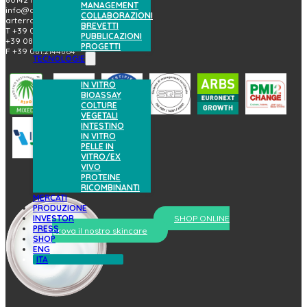
MANAGEMENT
info@arterrabio.it
COLLABORAZIONI
arterra@pec.it
BREVETTI
T +39 081.6584411
PUBBLICAZIONI
+39 081.6584396
PROGETTI
F +39 081.2144864
TECNOLOGIE
IN VITRO
BIOASSAY
COLTURE
VEGETALI
INTESTINO
IN VITRO
PELLE IN
VITRO/EX
VIVO
PROTEINE
RICOMBINANTI
MERCATI
PRODUZIONE
INVESTOR
SHOP ONLINE
PRESS
prova il nostro skincare
SHOP
ENG
ITA