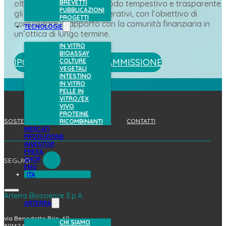
BREVETTI
oltre che comunicare in modo tempestivo e trasparente
PUBBLICAZIONI
gli sviluppi strategici e operativi, con l’obiettivo di
PROGETTI
consolidare il rapporto con la comunità finanziaria in
TECNOLOGIE
un’ottica di lungo termine.
IN VITRO
BIOASSAY
IPO/DOCUMENTO DI AMMISSIONE
COLTURE
VEGETALI
INTESTINO
IN VITRO
PELLE IN
VITRO/EX
VIVO
PROTEINE
SOSTENIBILITÀ
LAVORA CON NOI
CONTATTI
RICOMBINANTI
MERCATI
PRODUZIONE
INVESTOR
PRESS
SHOP
SEGUICI
ENG
ITA
Arterra Bioscience S.p.A.
ARTERRA
via Benedetto Brin, 69
CHI SIAMO
80142 Napoli (Italy)