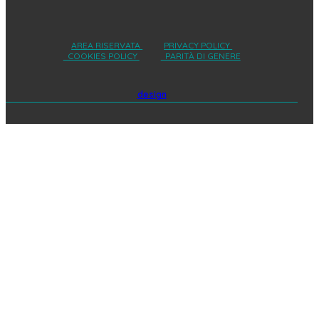
AREA RISERVATA
PRIVACY POLICY
COOKIES POLICY
PARITÀ DI GENERE
design