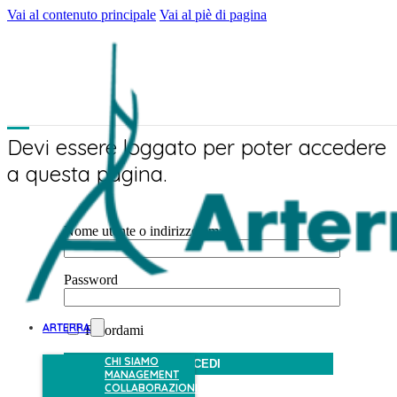
Vai al contenuto principale
Vai al piè di pagina
Devi essere loggato per poter accedere
a questa pagina.
Nome utente o indirizzo email
Password
ARTERRA
Ricordami
CHI SIAMO
MANAGEMENT
COLLABORAZIONI