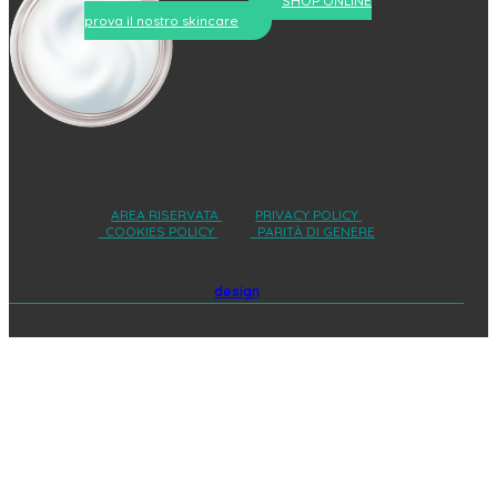
SHOP ONLINE
prova il nostro skincare
AREA RISERVATA
PRIVACY POLICY
COOKIES POLICY
PARITÀ DI GENERE
design