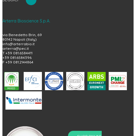
Arterra Bioscience S.p.A.
via Benedetto Brin, 69
80142 Napoli (Italy)
info@arterrabio.it
arterra@pec.it
T +39 081.6584411
+39 081.6584396
F +39 081.2144864