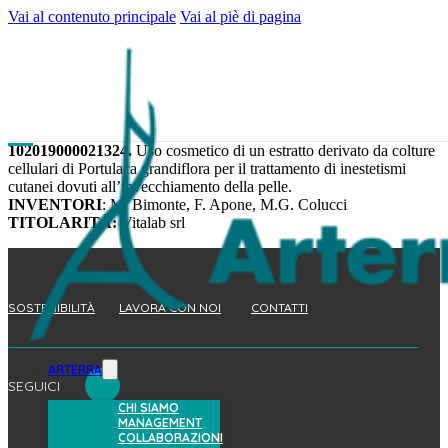
Vai al contenuto principale
Vai al piè di pagina
102019000021324.
Uso cosmetico di un estratto derivato da colture
cellulari di Portulaca grandiflora per il trattamento di inestetismi
cutanei dovuti all’invecchiamento della pelle.
INVENTORI
: M. Bimonte, F. Apone, M.G. Colucci
TITOLARITÀ:
Vitalab srl
SOSTENIBILITÀ
LAVORA CON NOI
CONTATTI
ARTERRA
SEGUICI
CHI SIAMO
MANAGEMENT
COLLABORAZIONI