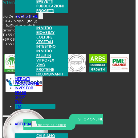
BREVETTI
Arterra Bioscience S.p.A.
PUBBLICAZIONI
PROGETTI
TECNOLOGIE
via Benedetto Brin, 69
80142 Napoli (Italy)
info@arterrabio.it
IN VITRO
arterra@pec.it
BIOASSAY
T +39 081.6584411
COLTURE
+39 081.6584396
VEGETALI
F +39 081.2144864
INTESTINO
IN VITRO
PELLE IN
VITRO/EX
VIVO
PROTEINE
RICOMBINANTI
MERCATI
PRODUZIONE
INVESTOR
PRESS
SHOP
ENG
ITA
SHOP ONLINE
ARTERRA
prova il nostro skincare
CHI SIAMO