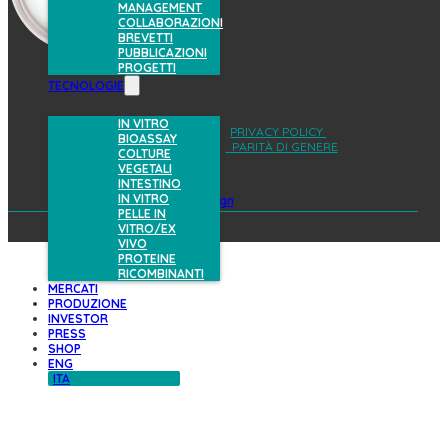
MANAGEMENT
COLLABORAZIONI
BREVETTI
PUBBLICAZIONI
PROGETTI
TECNOLOGIE
IN VITRO
AREA RISERVATA
PRIVACY POLICY
BIOASSAY
COOKIES POLICY
PARITÀ DI GENERE
COLTURE
VEGETALI
INTESTINO
IN VITRO
design
PELLE IN
VITRO/EX
VIVO
PROTEINE
RICOMBINANTI
MERCATI
PRODUZIONE
INVESTOR
PRESS
SHOP
ENG
ITA