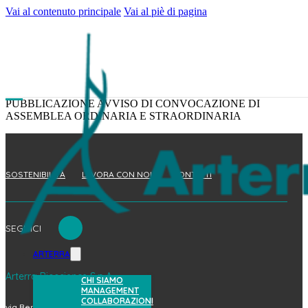
Vai al contenuto principale
Vai al piè di pagina
PUBBLICAZIONE AVVISO DI CONVOCAZIONE DI
ASSEMBLEA ORDINARIA E STRAORDINARIA
SOSTENIBILITÀ
LAVORA CON NOI
CONTATTI
SEGUICI
ARTERRA
Arterra Bioscience S.p.A.
CHI SIAMO
MANAGEMENT
COLLABORAZIONI
via Benedetto Brin, 69