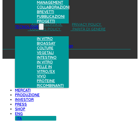
MANAGEMENT
COLLABORAZIONI
BREVETTI
PUBBLICAZIONI
PROGETTI
AREA RISERVATA
PRIVACY POLICY
TECNOLOGIE
COOKIES POLICY
PARITÀ DI GENERE
IN VITRO
BIOASSAY
design
COLTURE
VEGETALI
INTESTINO
IN VITRO
PELLE IN
VITRO/EX
VIVO
PROTEINE
RICOMBINANTI
MERCATI
PRODUZIONE
INVESTOR
PRESS
SHOP
ENG
ITA