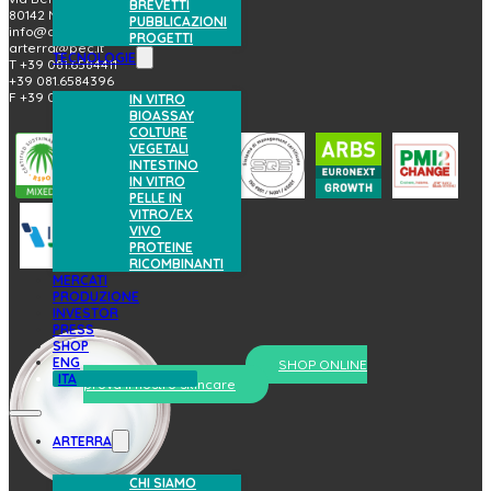
BREVETTI
80142 Napoli (Italy)
PUBBLICAZIONI
info@arterrabio.it
PROGETTI
arterra@pec.it
TECNOLOGIE
T +39 081.6584411
+39 081.6584396
F +39 081.2144864
IN VITRO
BIOASSAY
COLTURE
VEGETALI
INTESTINO
IN VITRO
PELLE IN
VITRO/EX
VIVO
PROTEINE
RICOMBINANTI
MERCATI
PRODUZIONE
INVESTOR
PRESS
SHOP
ENG
SHOP ONLINE
ITA
prova il nostro skincare
ARTERRA
CHI SIAMO