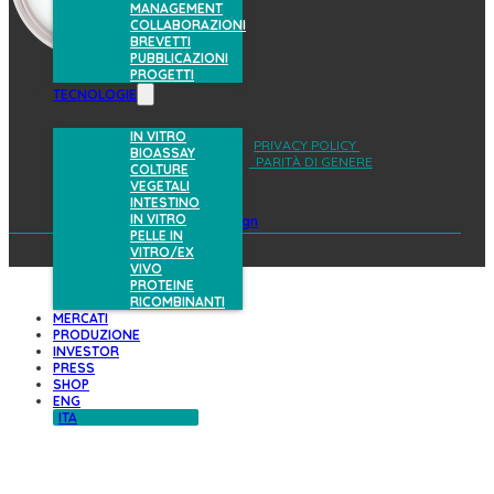
MANAGEMENT
COLLABORAZIONI
BREVETTI
PUBBLICAZIONI
PROGETTI
TECNOLOGIE
IN VITRO
AREA RISERVATA
PRIVACY POLICY
BIOASSAY
COOKIES POLICY
PARITÀ DI GENERE
COLTURE
VEGETALI
INTESTINO
IN VITRO
design
PELLE IN
VITRO/EX
VIVO
PROTEINE
RICOMBINANTI
MERCATI
PRODUZIONE
INVESTOR
PRESS
SHOP
ENG
ITA