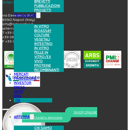
BREVETTI
Arterra Bioscience S.p.A.
PUBBLICAZIONI
PROGETTI
TECNOLOGIE
via Benedetto Brin, 69
80142 Napoli (Italy)
info@arterrabio.it
IN VITRO
arterra@pec.it
BIOASSAY
T +39 081.6584411
COLTURE
+39 081.6584396
VEGETALI
F +39 081.2144864
INTESTINO
IN VITRO
PELLE IN
VITRO/EX
VIVO
PROTEINE
RICOMBINANTI
MERCATI
PRODUZIONE
INVESTOR
PRESS
SHOP
ENG
ITA
SHOP ONLINE
ARTERRA
prova il nostro skincare
CHI SIAMO