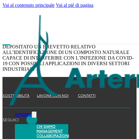
Vai al contenuto principale
Vai al piè di pagina
DEPOSITATO UN BREVETTO RELATIVO
ALL’IDENTIFICAZIONE DI UN COMPOSTO NATURALE
CAPACE DI INTERFERIRE CON L’INFEZIONE DA COVID-
19 CON POSSIBILI APPLICAZIONI IN DIVERSI SETTORI
INDUSTRIALI
SOSTENIBILITÀ
LAVORA CON NOI
CONTATTI
ARTERRA
SEGUICI
CHI SIAMO
MANAGEMENT
COLLABORAZIONI