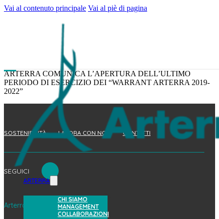
Vai al contenuto principale
Vai al piè di pagina
ARTERRA COMUNICA L’APERTURA DELL’ULTIMO
PERIODO DI ESERCIZIO DEI “WARRANT ARTERRA 2019-
2022”
SOSTENIBILITÀ
LAVORA CON NOI
CONTATTI
SEGUICI
ARTERRA
CHI SIAMO
Arterra Bioscience S.p.A.
MANAGEMENT
COLLABORAZIONI