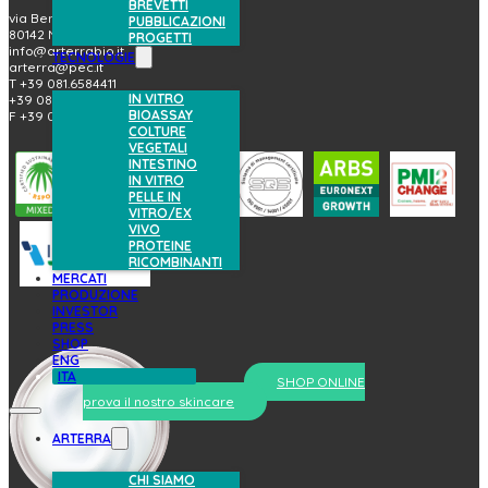
BREVETTI
via Benedetto Brin, 69
PUBBLICAZIONI
80142 Napoli (Italy)
PROGETTI
info@arterrabio.it
TECNOLOGIE
arterra@pec.it
T +39 081.6584411
IN VITRO
+39 081.6584396
BIOASSAY
F +39 081.2144864
COLTURE
VEGETALI
INTESTINO
IN VITRO
PELLE IN
VITRO/EX
VIVO
PROTEINE
RICOMBINANTI
MERCATI
PRODUZIONE
INVESTOR
PRESS
SHOP
ENG
ITA
SHOP ONLINE
prova il nostro skincare
ARTERRA
CHI SIAMO