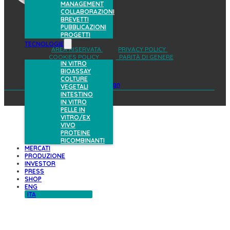
MANAGEMENT
COLLABORAZIONI
BREVETTI
PUBBLICAZIONI
PROGETTI
TECNOLOGIE
AREA RISERVATA
PRIVACY POLICY
COOKIES POLICY
PARITÀ DI GENERE
IN VITRO
BIOASSAY
COLTURE
design
VEGETALI
INTESTINO
IN VITRO
PELLE IN
VITRO/EX
VIVO
PROTEINE
RICOMBINANTI
MERCATI
PRODUZIONE
INVESTOR
PRESS
SHOP
ENG
ITA