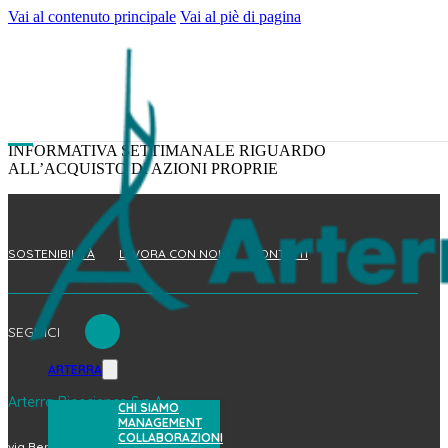
Vai al contenuto principale
Vai al piè di pagina
INFORMATIVA SETTIMANALE RIGUARDO
ALL’ACQUISTO DI AZIONI PROPRIE
SOSTENIBILITÀ
LAVORA CON NOI
CONTATTI
SEGUICI
ARTERRA
Arterra Bioscience S.p.A.
CHI SIAMO
MANAGEMENT
COLLABORAZIONI
via Benedetto Brin, 69