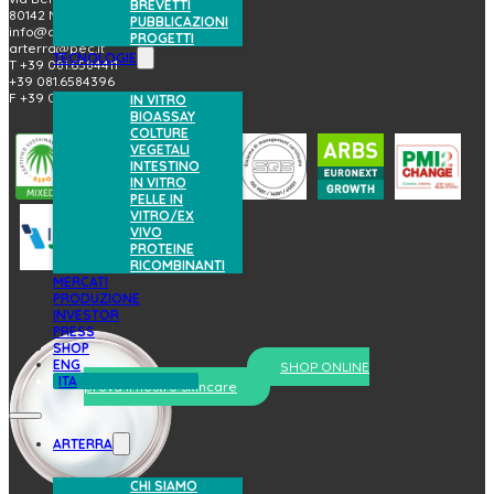
BREVETTI
80142 Napoli (Italy)
PUBBLICAZIONI
info@arterrabio.it
PROGETTI
arterra@pec.it
TECNOLOGIE
T +39 081.6584411
+39 081.6584396
F +39 081.2144864
IN VITRO
BIOASSAY
COLTURE
VEGETALI
INTESTINO
IN VITRO
PELLE IN
VITRO/EX
VIVO
PROTEINE
RICOMBINANTI
MERCATI
PRODUZIONE
INVESTOR
PRESS
SHOP
ENG
SHOP ONLINE
ITA
prova il nostro skincare
ARTERRA
CHI SIAMO