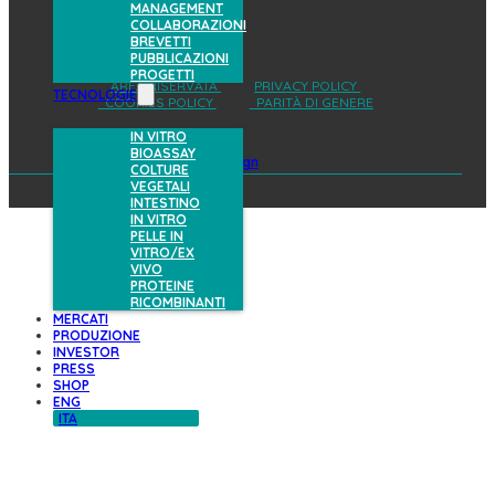
MANAGEMENT
COLLABORAZIONI
BREVETTI
PUBBLICAZIONI
PROGETTI
AREA RISERVATA
PRIVACY POLICY
TECNOLOGIE
COOKIES POLICY
PARITÀ DI GENERE
IN VITRO
BIOASSAY
design
COLTURE
VEGETALI
INTESTINO
IN VITRO
PELLE IN
VITRO/EX
VIVO
PROTEINE
RICOMBINANTI
MERCATI
PRODUZIONE
INVESTOR
PRESS
SHOP
ENG
ITA