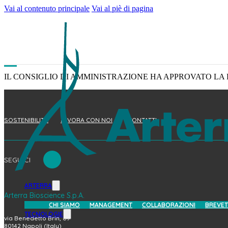
Vai al contenuto principale
Vai al piè di pagina
IL CONSIGLIO DI AMMINISTRAZIONE HA APPROVATO LA 
SOSTENIBILITÀ
LAVORA CON NOI
CONTATTI
SEGUICI
ARTERRA
Arterra Bioscience S.p.A.
CHI SIAMO
MANAGEMENT
COLLABORAZIONI
BREVET
TECNOLOGIE
via Benedetto Brin, 69
80142 Napoli (Italy)