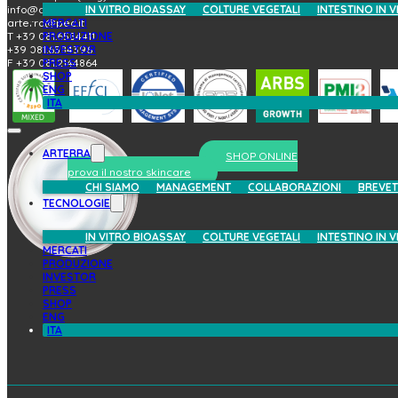
IN VITRO BIOASSAY
COLTURE VEGETALI
INTESTINO IN V
info@arterrabio.it
MERCATI
arterra@pec.it
PRODUZIONE
T +39 081.6584411
INVESTOR
+39 081.6584396
PRESS
F +39 081.2144864
SHOP
ENG
ITA
ARTERRA
SHOP ONLINE
prova il nostro skincare
CHI SIAMO
MANAGEMENT
COLLABORAZIONI
BREVET
TECNOLOGIE
IN VITRO BIOASSAY
COLTURE VEGETALI
INTESTINO IN V
MERCATI
PRODUZIONE
INVESTOR
PRESS
SHOP
ENG
ITA