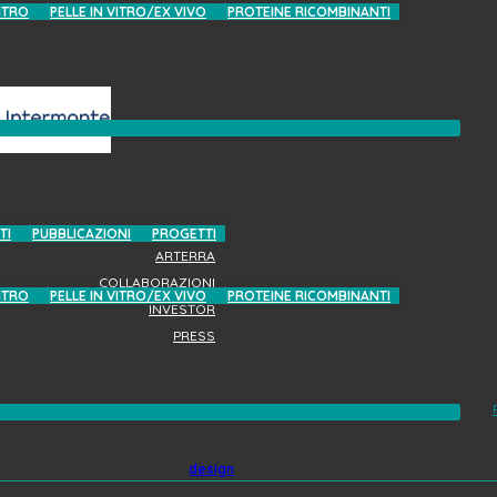
ITRO
PELLE IN VITRO/EX VIVO
PROTEINE RICOMBINANTI
TI
PUBBLICAZIONI
PROGETTI
ARTERRA
COLLABORAZIONI
ITRO
PELLE IN VITRO/EX VIVO
PROTEINE RICOMBINANTI
INVESTOR
PRESS
AREA RISERVATA
design