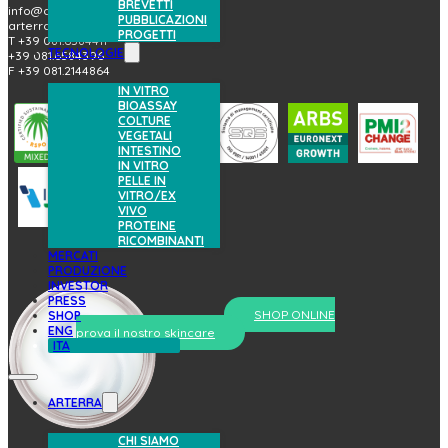
BREVETTI
info@arterrabio.it
PUBBLICAZIONI
arterra@pec.it
PROGETTI
T +39 081.6584411
TECNOLOGIE
+39 081.6584396
F +39 081.2144864
IN VITRO
BIOASSAY
COLTURE
VEGETALI
INTESTINO
IN VITRO
PELLE IN
VITRO/EX
VIVO
PROTEINE
RICOMBINANTI
MERCATI
PRODUZIONE
INVESTOR
PRESS
SHOP ONLINE
SHOP
ENG
prova il nostro skincare
ITA
ARTERRA
CHI SIAMO