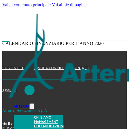
Vai al contenuto principale
Vai al piè di pagina
CALENDARIO FINANZIARIO PER L’ANNO 2020
SOSTENIBILITÀ
LAVORA CON NOI
CONTATTI
SEGUICI
ARTERRA
Arterra Bioscience S.p.A.
CHI SIAMO
MANAGEMENT
via Benedetto Brin, 69
COLLABORAZIONI
80142 Napoli (Italy)