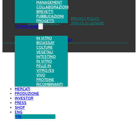
MANAGEMENT
COLLABORAZIONI
BREVETTI
PUBBLICAZIONI
AREA RISERVATA
PRIVACY POLICY
PROGETTI
COOKIES POLICY
PARITÀ DI GENERE
TECNOLOGIE
IN VITRO
design
BIOASSAY
COLTURE
VEGETALI
INTESTINO
IN VITRO
PELLE IN
VITRO/EX
VIVO
PROTEINE
RICOMBINANTI
MERCATI
PRODUZIONE
INVESTOR
PRESS
SHOP
ENG
ITA