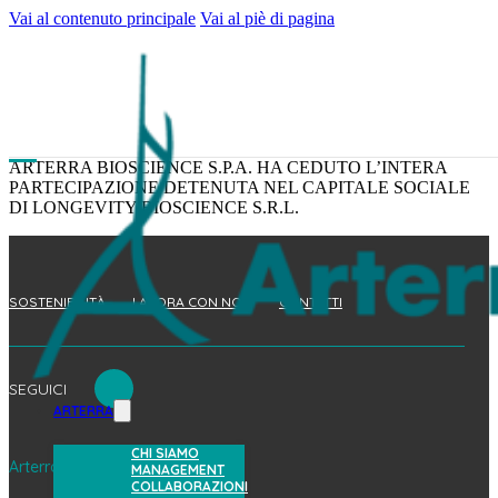
Vai al contenuto principale
Vai al piè di pagina
ARTERRA BIOSCIENCE S.P.A. HA CEDUTO L’INTERA
PARTECIPAZIONE DETENUTA NEL CAPITALE SOCIALE
DI LONGEVITY BIOSCIENCE S.R.L.
SOSTENIBILITÀ
LAVORA CON NOI
CONTATTI
SEGUICI
ARTERRA
CHI SIAMO
Arterra Bioscience S.p.A.
MANAGEMENT
COLLABORAZIONI