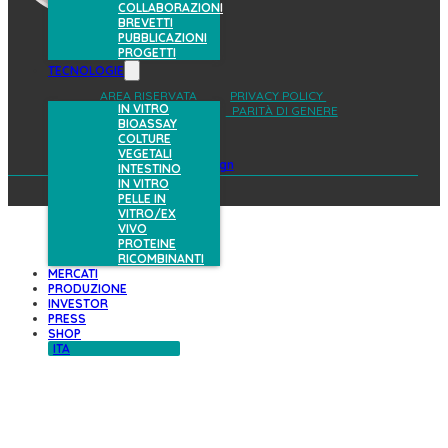
COLLABORAZIONI
BREVETTI
PUBBLICAZIONI
PROGETTI
TECNOLOGIE
AREA RISERVATA
PRIVACY POLICY
IN VITRO
COOKIES POLICY
PARITÀ DI GENERE
BIOASSAY
COLTURE
VEGETALI
design
INTESTINO
IN VITRO
PELLE IN
VITRO/EX
VIVO
PROTEINE
RICOMBINANTI
MERCATI
PRODUZIONE
INVESTOR
PRESS
SHOP
ITA