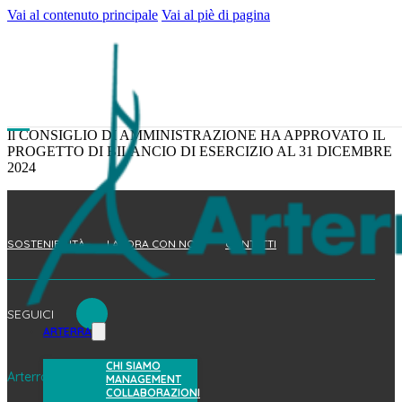
Vai al contenuto principale
Vai al piè di pagina
Il CONSIGLIO DI AMMINISTRAZIONE HA APPROVATO IL
PROGETTO DI BILANCIO DI ESERCIZIO AL 31 DICEMBRE
2024
SOSTENIBILITÀ
LAVORA CON NOI
CONTATTI
SEGUICI
ARTERRA
CHI SIAMO
Arterra Bioscience S.p.A.
MANAGEMENT
COLLABORAZIONI