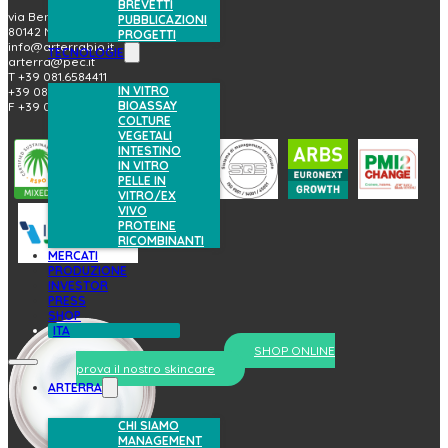
BREVETTI
via Benedetto Brin, 69
PUBBLICAZIONI
80142 Napoli (Italy)
PROGETTI
info@arterrabio.it
TECNOLOGIE
arterra@pec.it
T +39 081.6584411
IN VITRO
+39 081.6584396
BIOASSAY
F +39 081.2144864
COLTURE
VEGETALI
INTESTINO
IN VITRO
PELLE IN
VITRO/EX
VIVO
PROTEINE
RICOMBINANTI
MERCATI
PRODUZIONE
INVESTOR
PRESS
SHOP
ITA
SHOP ONLINE
prova il nostro skincare
ARTERRA
CHI SIAMO
MANAGEMENT