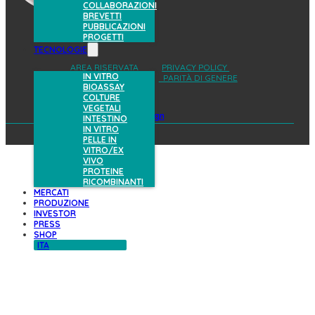
COLLABORAZIONI
BREVETTI
PUBBLICAZIONI
PROGETTI
TECNOLOGIE
AREA RISERVATA
PRIVACY POLICY
IN VITRO
COOKIES POLICY
PARITÀ DI GENERE
BIOASSAY
COLTURE
VEGETALI
design
INTESTINO
IN VITRO
PELLE IN
VITRO/EX
VIVO
PROTEINE
RICOMBINANTI
MERCATI
PRODUZIONE
INVESTOR
PRESS
SHOP
ITA