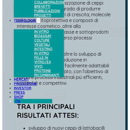
progettazione e l’ottimizzazione di ceppi
COLLABORAZIONI
BREVETTI
batterici innovativi in grado di produrre
PUBBLICAZIONI
peptidi bioattivi, fattori di crescita, molecole
PROGETTI
ad azione fitoprotettiva e composti di
TECNOLOGIE
interesse cosmetico, oltre alla
valorizzazione di biomasse e sottoprodotti
IN VITRO
BIOASSAY
agroalimentari attraverso processi
COLTURE
fermentativi avanzati.
VEGETALI
INTESTINO
Il progetto prevede inoltre lo sviluppo di
IN VITRO
PELLE IN
sistemi modulari di produzione in
VITRO/EX
bioreattore, flessibili e facilmente adattabili
VIVO
alle esigenze del mercato, con l’obiettivo di
PROTEINE
RICOMBINANTI
favorire processi industriali più efficienti,
MERCATI
sostenibili e competitivi.
PRODUZIONE
INVESTOR
PRESS
SHOP
ITA
TRA I PRINCIPALI
RISULTATI ATTESI:
sviluppo di nuovi ceppi di lattobacilli