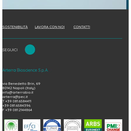
SOSTENIBILITÀ
LAVORA CON NOI
CONTATTI
SEGUICI
Arterra Bioscience S.p.A.
via Benedetto Brin, 69
80142 Napoli (Italy)
info@arterrabio.it
arterra@pec.it
T +39 081.6584411
+39 081.6584396
F +39 081.2144864