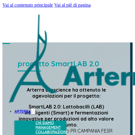
Vai al contenuto principale
Vai al piè di pagina
progetto SmartLAB 2.0
Arterra Bioscience ha ottenuto le
agevolazioni per il progetto:
SmartLAB 2.0: Lattobacilli (LAB)
ARTERRA
intelligenti (Smart) e fermentazioni
innovative per produzioni ad alto valore
CHI SIAMO
aggiunto.
MANAGEMENT
Nell’ambito dell’avviso PR CAMPANIA FESR
COLLABORAZIONI