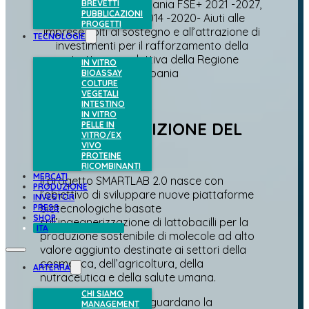
2021 – 2027, PR Campania FSE+ 2021 -2027,
BREVETTI
PUBBLICAZIONI
POC Campania 2014 -2020- Aiuti alle
PROGETTI
imprese volti al sostegno e all’attrazione di
TECNOLOGIE
investimenti per il rafforzamento della
struttura produttiva della Regione
IN VITRO
Campania
BIOASSAY
COLTURE
VEGETALI
INTESTINO
IN VITRO
BREVE DESCRIZIONE DEL
PELLE IN
VITRO/EX
PROGETTO
VIVO
PROTEINE
RICOMBINANTI
MERCATI
Il progetto SMARTLAB 2.0 nasce con
PRODUZIONE
l’obiettivo di sviluppare nuove piattaforme
INVESTOR
biotecnologiche basate
PRESS
SHOP
sull’ingegnerizzazione di lattobacilli per la
ITA
produzione sostenibile di molecole ad alto
valore aggiunto destinate ai settori della
cosmetica, dell’agricoltura, della
ARTERRA
nutraceutica e della salute umana.
CHI SIAMO
Le attività di ricerca riguardano la
MANAGEMENT