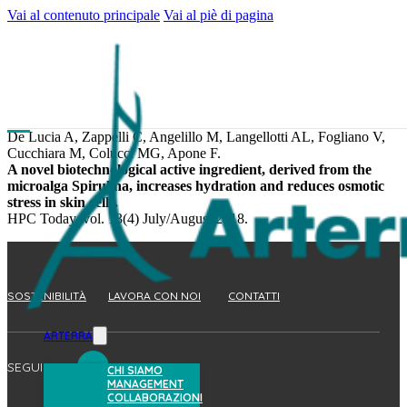
Vai al contenuto principale
Vai al piè di pagina
De Lucia A, Zappelli C, Angelillo M, Langellotti AL, Fogliano V,
Cucchiara M, Colucci MG, Apone F.
A novel biotechnological active ingredient, derived from the
microalga Spirulina, increases hydration and reduces osmotic
stress in skin cells.
HPC Today, vol. 13(4) July/August 2018.
SOSTENIBILITÀ
LAVORA CON NOI
CONTATTI
ARTERRA
SEGUICI
CHI SIAMO
MANAGEMENT
COLLABORAZIONI