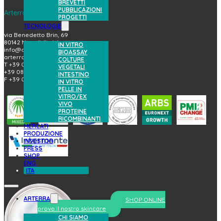
BREVETTI
PUBBLICAZIONI
Arterra Bioscience S.p.A.
PROGETTI
TECNOLOGIE
via Benedetto Brin, 69
80142 Napoli (Italy)
IN VITRO
info@arterrabio.it
BIOASSAY
arterra@pec.it
COLTURE
T +39 081.6584411
VEGETALI
+39 081.6584396
INTESTINO
F +39 081.2144864
IN VITRO
PELLE IN
VITRO/EX
VIVO
PROTEINE
RICOMBINANTI
MERCATI
PRODUZIONE
INVESTOR
PRESS
SHOP
ENG
ITA
ARTERRA
SHOP ONLINE
prova il nostro skincare
CHI SIAMO