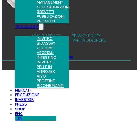
MANAGEMENT
COLLABORAZIONI
BREVETTI
PUBBLICAZIONI
PROGETTI
TECNOLOGIE
AREA RISERVATA
PRIVACY POLICY
IN VITRO
COOKIES POLICY
PARITÀ DI GENERE
BIOASSAY
COLTURE
VEGETALI
design
INTESTINO
IN VITRO
PELLE IN
VITRO/EX
VIVO
PROTEINE
RICOMBINANTI
MERCATI
PRODUZIONE
INVESTOR
PRESS
SHOP
ENG
ITA