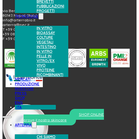
BREVETTI
PUBBLICAZIONI
PROGETTI
via Benedetto Brin, 69
80142 Napoli (Italy)
TECNOLOGIE
info@arterrabio.it
arterra@pec.it
IN VITRO
T +39 081.6584411
BIOASSAY
+39 081.6584396
COLTURE
F +39 081.2144864
VEGETALI
INTESTINO
IN VITRO
PELLE IN
VITRO/EX
VIVO
PROTEINE
RICOMBINANTI
MERCATI
PRODUZIONE
INVESTOR
PRESS
SHOP
ENG
ITA
SHOP ONLINE
prova il nostro skincare
ARTERRA
CHI SIAMO