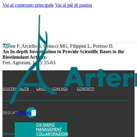
Vai al contenuto principale
Vai al piè di pagina
Apone F, Arciello S, Colucci MG, Filippini L, Portoso D.
An In-depth Investigation to Provide Scientific Bases to the
Biostimulant Activity.
Fert. Agrorum, 1 (1): 55-63.
SOSTENIBILITÀ
LAVORA CON NOI
CONTATTI
SEGUICI
ARTERRA
CHI SIAMO
MANAGEMENT
Arterra Bioscience S.p.A.
COLLABORAZIONI