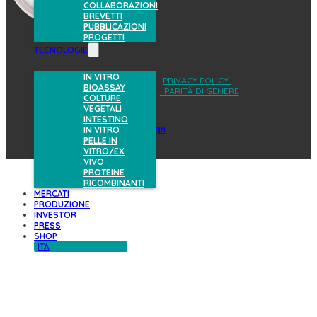
COLLABORAZIONI
BREVETTI
PUBBLICAZIONI
PROGETTI
TECNOLOGIE
IN VITRO
AREA RISERVATA
PRIVACY POLICY
BIOASSAY
COOKIES POLICY
PARITÀ DI GENERE
COLTURE
VEGETALI
INTESTINO
design
IN VITRO
PELLE IN
VITRO/EX
VIVO
PROTEINE
RICOMBINANTI
MERCATI
PRODUZIONE
INVESTOR
PRESS
SHOP
ITA