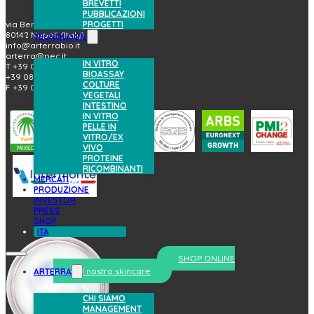
BREVETTI
PUBBLICAZIONI
PROGETTI
via Benedetto Brin, 69
80142 Napoli (Italy)
TECNOLOGIE
info@arterrabio.it
arterra@pec.it
IN VITRO
T +39 081.6584411
BIOASSAY
+39 081.6584396
COLTURE
F +39 081.2144864
VEGETALI
INTESTINO
IN VITRO
PELLE IN
VITRO/EX
VIVO
PROTEINE
RICOMBINANTI
MERCATI
PRODUZIONE
INVESTOR
PRESS
SHOP
ITA
SHOP ONLINE
prova il nostro skincare
ARTERRA
CHI SIAMO
MANAGEMENT