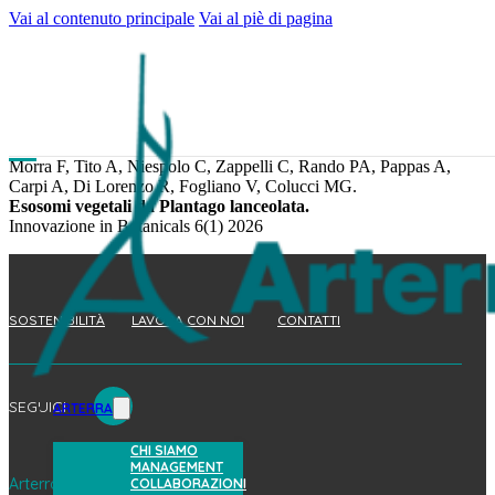
Vai al contenuto principale
Vai al piè di pagina
Morra F, Tito A, Niespolo C, Zappelli C, Rando PA, Pappas A,
Carpi A, Di Lorenzo R, Fogliano V, Colucci MG.
Esosomi vegetali da Plantago lanceolata.
Innovazione in Botanicals 6(1) 2026
SOSTENIBILITÀ
LAVORA CON NOI
CONTATTI
SEGUICI
ARTERRA
CHI SIAMO
MANAGEMENT
Arterra Bioscience S.p.A.
COLLABORAZIONI