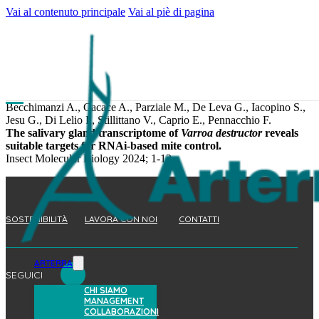
Vai al contenuto principale
Vai al piè di pagina
Becchimanzi A., Cacace A., Parziale M., De Leva G., Iacopino S.,
Jesu G., Di Lelio I., Stillittano V., Caprio E., Pennacchio F.
The salivary gland transcriptome of
Varroa destructor
reveals
suitable targets for RNAi-based mite control.
Insect Molecular Biology 2024; 1-12.
SOSTENIBILITÀ
LAVORA CON NOI
CONTATTI
ARTERRA
SEGUICI
CHI SIAMO
MANAGEMENT
COLLABORAZIONI