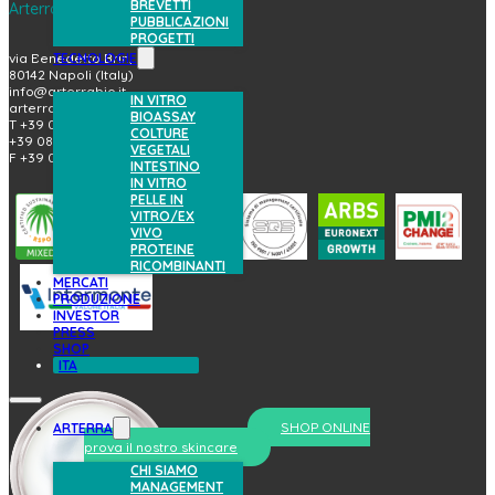
BREVETTI
Arterra Bioscience S.p.A.
PUBBLICAZIONI
PROGETTI
TECNOLOGIE
via Benedetto Brin, 69
80142 Napoli (Italy)
info@arterrabio.it
IN VITRO
arterra@pec.it
BIOASSAY
T +39 081.6584411
COLTURE
+39 081.6584396
VEGETALI
F +39 081.2144864
INTESTINO
IN VITRO
PELLE IN
VITRO/EX
VIVO
PROTEINE
RICOMBINANTI
MERCATI
PRODUZIONE
INVESTOR
PRESS
SHOP
ITA
SHOP ONLINE
ARTERRA
prova il nostro skincare
CHI SIAMO
MANAGEMENT