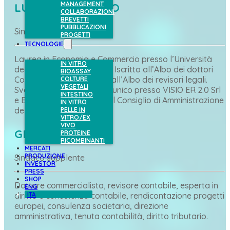
MANAGEMENT
LUCA MARIA TESIO
COLLABORAZIONI
BREVETTI
PUBBLICAZIONI
Sindaco effettivo
PROGETTI
TECNOLOGIE
Laurea in Economia e Commercio presso l’Università
IN VITRO
degli Studi di Torino, Italia. Iscritto all’Albo dei dottori
BIOASSAY
Commercialisti di Torino e all’Albo dei revisori legali.
COLTURE
VEGETALI
Svolge attività di sindaco unico presso VISIO ER 2.0 Srl
INTESTINO
e ENGAS Srl, è membro del Consiglio di Amministrazione
IN VITRO
della Gum Group Spa.
PELLE IN
VITRO/EX
VIVO
GIULIANA SCARCI
PROTEINE
RICOMBINANTI
MERCATI
PRODUZIONE
Sindaco supplente
INVESTOR
PRESS
SHOP
Dottore commercialista, revisore contabile, esperta in
ENG
ITA
diritto e consulenza contabile, rendicontazione progetti
europei, consulenza societaria, direzione
amministrativa, tenuta contabilità, diritto tributario.