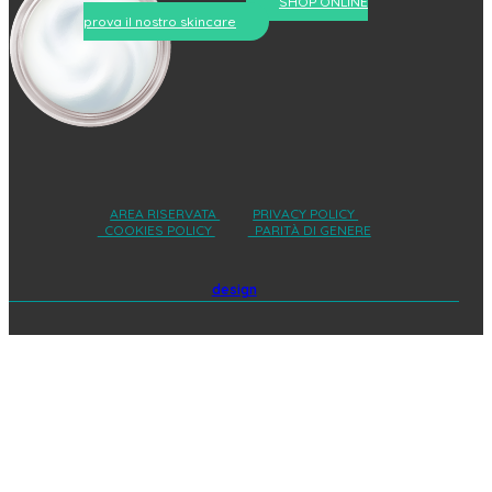
SHOP ONLINE
prova il nostro skincare
AREA RISERVATA
PRIVACY POLICY
COOKIES POLICY
PARITÀ DI GENERE
design