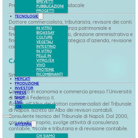
BREVETTI
Presidente del Collegio Sindacale
PUBBLICAZIONI
PROGETTI
TECNOLOGIE
Dottore commercialista, tributarista, revisore dei conti.
Esperto in diritto e consulenza patrimoniale e
IN VITRO
BIOASSAY
finanziaria, diritto tributario, direzione amministrativa e
COLTURE
finanziaria, consulenza strategica d’azienda, revisione
VEGETALI
contabile.
INTESTINO
IN VITRO
PELLE IN
CARLO VASQUEZ
VITRO/EX
VIVO
PROTEINE
RICOMBINANTI
Sindaco effettivo
MERCATI
PRODUZIONE
INVESTOR
Laureato in economia e commercio presso l’Università
PRESS
di Napoli Federico II.
SHOP
ENG
Iscritto all’Albo dei dottori commercialisti del Tribunale
ITA
di Napoli. Iscritto all’Albo dei revisori contabili.
Consulente tecnico del Tribunale di Napoli. Dal 2000,
con studio proprio, svolge attività di consulenza
ARTERRA
contabile, fiscale e tributaria e di revisione contabile.
CHI SIAMO