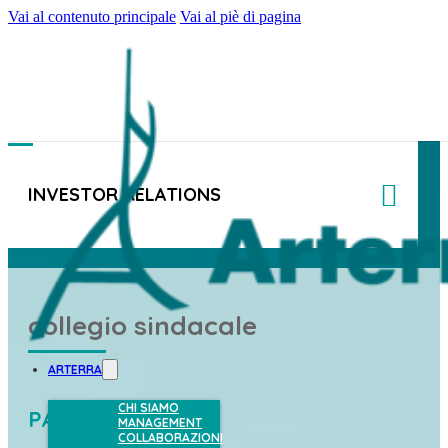
Vai al contenuto principale
Vai al piè di pagina
INVESTOR RELATIONS
collegio sindacale
ARTERRA
CHI SIAMO
PAOLO GAETA
MANAGEMENT
COLLABORAZIONI