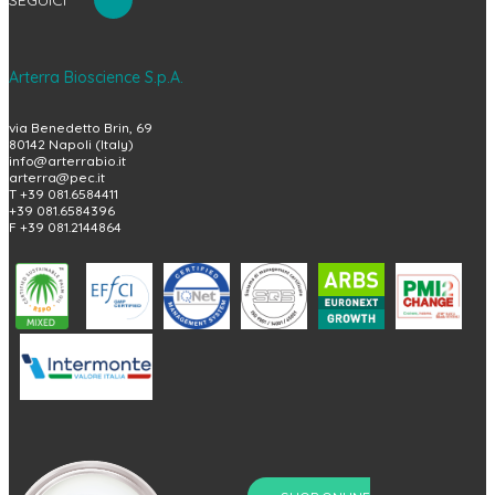
Arterra Bioscience S.p.A.
via Benedetto Brin, 69
80142 Napoli (Italy)
info@arterrabio.it
arterra@pec.it
T +39 081.6584411
+39 081.6584396
F +39 081.2144864