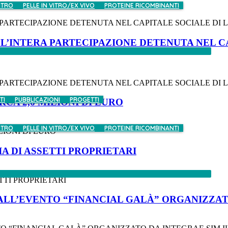
ITRO
PELLE IN VITRO/EX VIVO
PROTEINE RICOMBINANTI
PARTECIPAZIONE DETENUTA NEL CAPITALE SOCIALE DI LON
O L’INTERA PARTECIPAZIONE DETENUTA NEL 
 PARTECIPAZIONE DETENUTA NEL CAPITALE SOCIALE DI L
TI
PUBBLICAZIONI
PROGETTI
RCA 2,6 MILIONI DI EURO
ITRO
PELLE IN VITRO/EX VIVO
PROTEINE RICOMBINANTI
LIONI DI EURO
 DI ASSETTI PROPRIETARI
TI PROPRIETARI
 ALL’EVENTO “FINANCIAL GALÀ” ORGANIZZATO