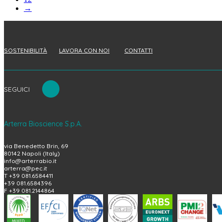
→
SOSTENIBILITÀ
LAVORA CON NOI
CONTATTI
SEGUICI
Arterra Bioscience S.p.A.
via Benedetto Brin, 69
80142 Napoli (Italy)
info@arterrabio.it
arterra@pec.it
T +39 081.6584411
+39 081.6584396
F +39 081.2144864