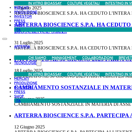
IN VITRO BIOASSAY
COLTURE VEGETALI
INTESTINO IN V
MERCATI
1 Agosto 2025
PRODUZIONE
ARTERRA BIOSCIENCE S.P.A. HA CEDUTO L’INTERA 
INVESTOR
PRESS
ARTERRA BIOSCIENCE S.P.A. HA CEDUT
SHOP
ITA
BIOSCIENCE S.R.L.
31 Luglio 2025
ARTERRA
ARTERRA BIOSCIENCE S.P.A. HA CEDUTO L’INTERA
CHI SIAMO
MANAGEMENT
COLLABORAZIONI
BREVET
FATTURATO AL 30 GIUGNO 2025 PARI A CI
TECNOLOGIE
18 Luglio 2025
IN VITRO BIOASSAY
COLTURE VEGETALI
INTESTINO IN V
FATTURATO AL 30 GIUGNO 2025 PARI A CIRCA 2,6 MI
MERCATI
PRODUZIONE
CAMBIAMENTO SOSTANZIALE IN MATERIA
INVESTOR
PRESS
SHOP
23 Giugno 2025
ITA
CAMBIAMENTO SOSTANZIALE IN MATERIA DI ASSET
ARTERRA BIOSCIENCE S.P.A. PARTECIPA
12 Giugno 2025