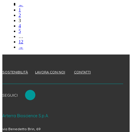
←
1
2
3
4
5
…
12
→
SOSTENIBILITÀ
LAVORA CON NOI
CONTATTI
SEGUICI
Arterra Bioscience S.p.A.
via Benedetto Brin, 69