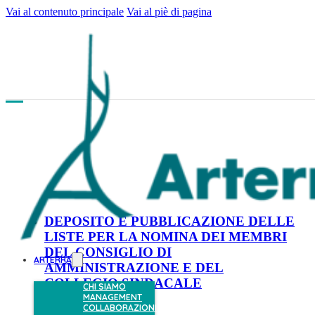
Vai al contenuto principale
Vai al piè di pagina
Tipo di comunicato:
Price
sensitive
DEPOSITO E PUBBLICAZIONE DELLE
LISTE PER LA NOMINA DEI MEMBRI
DEL CONSIGLIO DI
ARTERRA
AMMINISTRAZIONE E DEL
COLLEGIO SINDACALE
CHI SIAMO
MANAGEMENT
COLLABORAZIONI
23 Aprile 2025