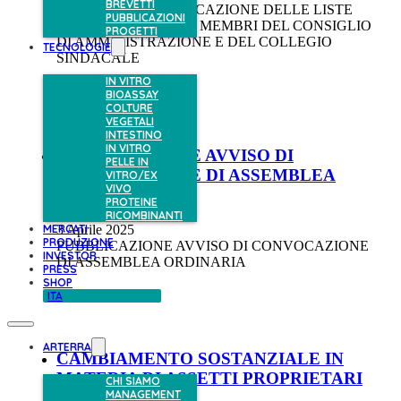
BREVETTI
DEPOSITO E PUBBLICAZIONE DELLE LISTE
PUBBLICAZIONI
PER LA NOMINA DEI MEMBRI DEL CONSIGLIO
PROGETTI
DI AMMINISTRAZIONE E DEL COLLEGIO
TECNOLOGIE
SINDACALE
IN VITRO
BIOASSAY
COLTURE
VEGETALI
INTESTINO
IN VITRO
PUBBLICAZIONE AVVISO DI
PELLE IN
CONVOCAZIONE DI ASSEMBLEA
VITRO/EX
VIVO
ORDINARIA
PROTEINE
RICOMBINANTI
3 Aprile 2025
MERCATI
PRODUZIONE
PUBBLICAZIONE AVVISO DI CONVOCAZIONE
INVESTOR
DI ASSEMBLEA ORDINARIA
PRESS
SHOP
ITA
ARTERRA
CAMBIAMENTO SOSTANZIALE IN
MATERIA DI ASSETTI PROPRIETARI
CHI SIAMO
MANAGEMENT