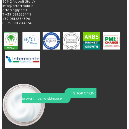
80142 Napoli (Italy)
info@arterrabio.it
arterra@pec.it
T +39 081.6584411
+39 081.6584396
F +39 081.2144864
SHOP ONLINE
prova il nostro skincare