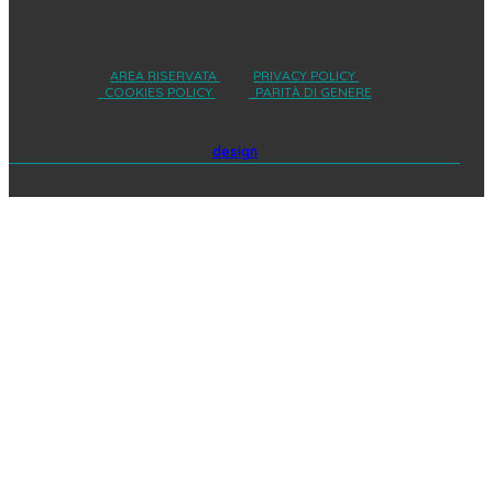
AREA RISERVATA
PRIVACY POLICY
COOKIES POLICY
PARITÀ DI GENERE
design