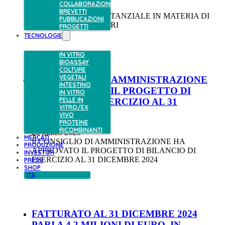
COLLABORAZIONI
31 Marzo 2025
BREVETTI
CAMBIAMENTO SOSTANZIALE IN MATERIA DI
PUBBLICAZIONI
ASSETTI PROPRIETARI
PROGETTI
TECNOLOGIE
IN VITRO
BIOASSAY
COLTURE
VEGETALI
Il CONSIGLIO DI AMMINISTRAZIONE
INTESTINO
HA APPROVATO IL PROGETTO DI
IN VITRO
PELLE IN
BILANCIO DI ESERCIZIO AL 31
VITRO/EX
DICEMBRE 2024
VIVO
PROTEINE
RICOMBINANTI
28 Marzo 2025
MERCATI
Il CONSIGLIO DI AMMINISTRAZIONE HA
PRODUZIONE
APPROVATO IL PROGETTO DI BILANCIO DI
INVESTOR
ESERCIZIO AL 31 DICEMBRE 2024
PRESS
SHOP
ITA
FATTURATO AL 31 DICEMBRE 2024
PARI A 4,2 MILIONI DI EURO, IN